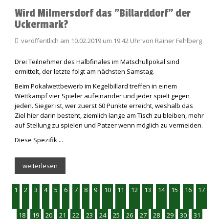
Wird Milmersdorf das "Billarddorf" der
Uckermark?
veröffentlich am 10.02.2019 um 19.42 Uhr von Rainer Fehlberg
Drei Teilnehmer des Halbfinales im Matschullpokal sind
ermittelt, der letzte folgt am nächsten Samstag.
Beim Pokalwettbewerb im Kegelbillard treffen in einem
Wettkampf vier Spieler aufeinander und jeder spielt gegen
jeden. Sieger ist, wer zuerst 60 Punkte erreicht, weshalb das
Ziel hier darin besteht, ziemlich lange am Tisch zu bleiben, mehr
auf Stellung zu spielen und Patzer wenn möglich zu vermeiden.
Diese Spezifik ...
weiterlesen
1
2
3
4
5
6
7
8
9
10
11
12
13
14
15
16
17
18
19
20
21
22
23
24
25
26
27
28
29
30
31