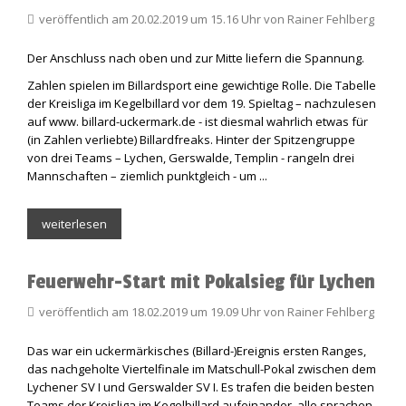
veröffentlich am 20.02.2019 um 15.16 Uhr von Rainer Fehlberg
Der Anschluss nach oben und zur Mitte liefern die Spannung.
Zahlen spielen im Billardsport eine gewichtige Rolle. Die Tabelle
der Kreisliga im Kegelbillard vor dem 19. Spieltag – nachzulesen
auf www. billard-uckermark.de - ist diesmal wahrlich etwas für
(in Zahlen verliebte) Billardfreaks. Hinter der Spitzengruppe
von drei Teams – Lychen, Gerswalde, Templin - rangeln drei
Mannschaften – ziemlich punktgleich - um ...
weiterlesen
Feuerwehr-Start mit Pokalsieg für Lychen
veröffentlich am 18.02.2019 um 19.09 Uhr von Rainer Fehlberg
Das war ein uckermärkisches (Billard-)Ereignis ersten Ranges,
das nachgeholte Viertelfinale im Matschull-Pokal zwischen dem
Lychener SV I und Gerswalder SV I. Es trafen die beiden besten
Teams der Kreisliga im Kegelbillard aufeinander, alle sprachen