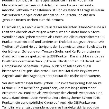
Röddelin so richtig ein. Eine Spielstätte, die in ihrer Modernität
Maßstäbesetzt, wo man z.B. Antworten von Alexa erhält und so
manche Elektronik zu bestaunen ist. Und es stand die Frage im Raum:
Wie würden die Spieler auf diesem neuen Terrain und auf den
genauso neuen Tischen zurechtkommen?
Es schien so, als ob die Akteure in dieser brillanten Billard-Scheune als
Fazit des Abends auch zeigen wollten, was sie drauf haben: Steve
Wendland aus Lychen startete als Erster und Alleinunterhalter mit 130
Punkten nach 50 Stoß und landete am Ende bei ausgezeichneten 248
Treffern. Wieland Heide  übrigens der Baumeister dieser Spielstätte in
der früheren Scheune von Torsten Grohs  und Kai Forth folgten im
Gleichschritt mit respektablen je 238 Punkten. Daran schloss sich das
Duell der uckermärkischen Spitze im Billardsport an  mit Bernd Lach
(Templin) und Sebastian Peykow. Auch hier gab es ein quasi
historisches Ereignis: das erste 300er Resultat durch Peykow, was
zugleich auch die Frage nach der Qualität der Tische beantwortete.
Vor dem letzten Paar hatte Lychen 38 Punkte Vorsprung. Den baute
Michael Hundt mit seinen grandiosen, von ihm lange nicht mehr
erreichten 262 Punkten als Zweitbester des Abends weiter aus. Und
setzte damit dem neuen Vereinsrekord des Lychener SV von 1048
Punkten die sprichwörtliche Krone auf. Auch die 988 Punkte von
Templin I waren zu bewundern, denn es handelte sich ja auch um