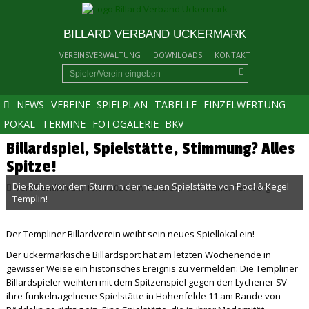
BILLARD VERBAND UCKERMARK
VEREINSVERWALTUNG
DOWNLOADS
KONTAKT
NEWS
VEREINE
SPIELPLAN
TABELLE
EINZELWERTUNG
POKAL
TERMINE
FOTOGALERIE
BKV
Billardspiel, Spielstätte, Stimmung? Alles
Spitze!
Die Ruhe vor dem Sturm in der neuen Spielstätte von Pool & Kegel
veröffentlich am 16.01.2026 um 08.12 Uhr von Rainer Fehlberg
Templin!
Der Templiner Billardverein weiht sein neues Spiellokal ein!
Der uckermärkische Billardsport hat am letzten Wochenende in
gewisser Weise ein historisches Ereignis zu vermelden: Die Templiner
Billardspieler weihten mit dem Spitzenspiel gegen den Lychener SV
ihre funkelnagelneue Spielstätte in Hohenfelde 11 am Rande von