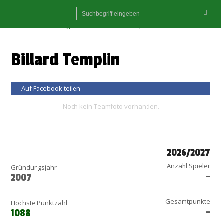
‹ vorheriger Verein
Billard Templin
nächster Verein ›
Billard Templin
Auf Facebook teilen
Noch kein Teamfoto vorhanden.
2026/2027
Anzahl Spieler
Gründungsjahr
-
2007
Gesamtpunkte
Höchste Punktzahl
-
1088