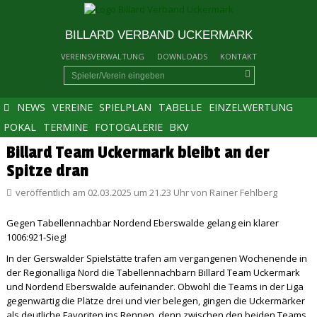
BILLARD VERBAND UCKERMARK
VEREINSVERWALTUNG
DOWNLOADS
KONTAKT
NEWS
VEREINE
SPIELPLAN
TABELLE
EINZELWERTUNG
POKAL
TERMINE
FOTOGALERIE
BKV
Billard Team Uckermark bleibt an der
Spitze dran
veröffentlich am 02.03.2025 um 21.23 Uhr von Rainer Fehlberg
Gegen Tabellennachbar Nordend Eberswalde gelang ein klarer
1006:921-Sieg!
In der Gerswalder Spielstätte trafen am vergangenen Wochenende in
der Regionalliga Nord die Tabellennachbarn Billard Team Uckermark
und Nordend Eberswalde aufeinander. Obwohl die Teams in der Liga
gegenwärtig die Plätze drei und vier belegen, gingen die Uckermärker
als deutliche Favoriten ins Rennen, denn zwischen den beiden Teams