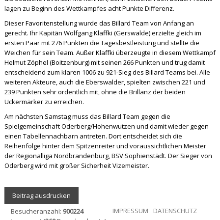
lagen zu Beginn des Wettkampfes acht Punkte Differenz.
Dieser Favoritenstellung wurde das Billard Team von Anfang an
gerecht. Ihr Kapitän Wolfgang Klaffki (Gerswalde) erzielte gleich im
ersten Paar mit 276 Punkten die Tagesbestleistung und stellte die
Weichen für sein Team. Außer Klaffki überzeugte in diesem Wettkampf
Helmut Zöphel (Boitzenburg) mit seinen 266 Punkten und trug damit
entscheidend zum klaren 1006 zu 921-Sieg des Billard Teams bei. Alle
weiteren Akteure, auch die Eberswalder, spielten zwischen 221 und
239 Punkten sehr ordentlich mit, ohne die Brillanz der beiden
Uckermärker zu erreichen.
Am nächsten Samstag muss das Billard Team gegen die
Spielgemeinschaft Oderberg/Hohenwutzen und damit wieder gegen
einen Tabellennachbarn antreten. Dort entscheidet sich die
Reihenfolge hinter dem Spitzenreiter und voraussichtlichen Meister
der Regionalliga Nordbrandenburg, BSV Sophienstädt. Der Sieger von
Oderberg wird mit großer Sicherheit Vizemeister.
Beitrag ausdrucken
IMPRESSUM
DATENSCHUTZ
Besucheranzahl:
900224