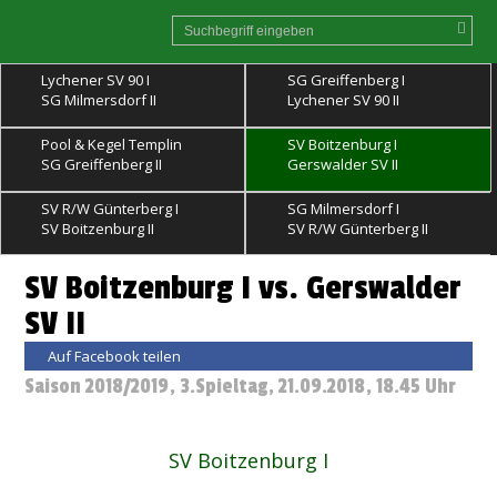
Lychener SV 90 I
SG Greiffenberg I
SG Milmersdorf II
Lychener SV 90 II
Pool & Kegel Templin
SV Boitzenburg I
SG Greiffenberg II
Gerswalder SV II
SV R/W Günterberg I
SG Milmersdorf I
SV Boitzenburg II
SV R/W Günterberg II
SV Boitzenburg I vs. Gerswalder
SV II
Auf Facebook teilen
Saison 2018/2019, 3.Spieltag, 21.09.2018, 18.45 Uhr
SV Boitzenburg I