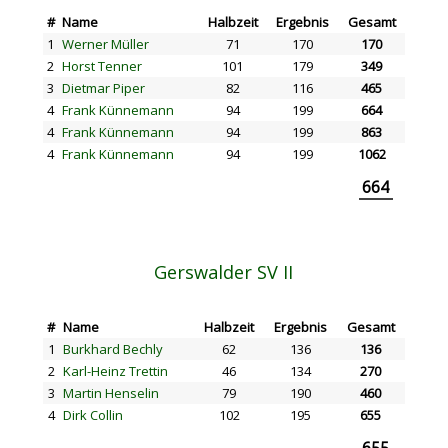
#
Name
Halbzeit
Ergebnis
Gesamt
1
Werner Müller
71
170
170
2
Horst Tenner
101
179
349
3
Dietmar Piper
82
116
465
4
Frank Künnemann
94
199
664
4
Frank Künnemann
94
199
863
4
Frank Künnemann
94
199
1062
664
Gerswalder SV II
#
Name
Halbzeit
Ergebnis
Gesamt
1
Burkhard Bechly
62
136
136
2
Karl-Heinz Trettin
46
134
270
3
Martin Henselin
79
190
460
4
Dirk Collin
102
195
655