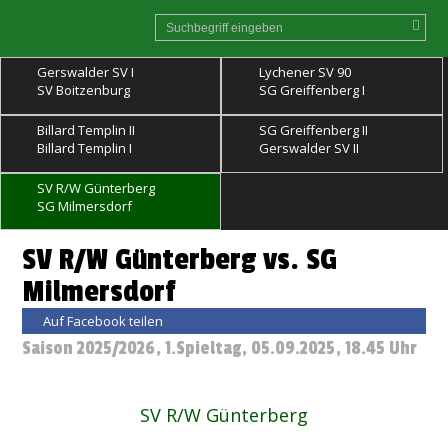
Gerswalder SV I
Lychener SV 90
SV Boitzenburg
SG Greiffenberg I
Billard Templin II
SG Greiffenberg II
Billard Templin I
Gerswalder SV II
SV R/W Günterberg
SG Milmersdorf
SV R/W Günterberg vs. SG
Milmersdorf
Auf Facebook teilen
Saison 2025/2026, 1.Spieltag, 05.09.2025, 18.45 Uhr
SV R/W Günterberg