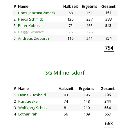
#
Name
Halbzeit
Ergebnis
Gesamt
1
Hans-Joachim Zimack
68
151
151
2
Heiko Schmidt
126
237
388
3
Peter Kobus
73
155
543
4
Peggy Schmidt
76
126
5
Andreas Ziebarth
110
211
754
754
SG Milmersdorf
#
Name
Halbzeit
Ergebnis
Gesamt
1
Heinz Zuchhold
93
196
196
2
Kurt Lieske
74
148
344
3
Wolfgang Schulz
81
210
554
4
Lothar Pahl
56
109
663
663