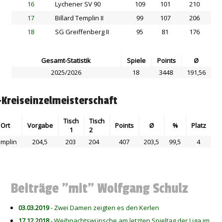
16
Lychener SV 90
109
101
210
17
Billard Templin II
99
107
206
18
SG Greiffenberg II
95
81
176
Gesamt-Statistik
Spiele
Points
Ø
2025/2026
18
3448
191,56
-Kreiseinzelmeisterschaft
Tisch
Tisch
Ort
Vorgabe
Points
Ø
%
Platz
1
2
mplin
204,5
203
204
407
203,5
99,5
4
Beiträge "mit" Wolfgang Schulz
03.03.2019
- Zwei Damen zeigten es den Kerlen
17.12.2018
- Weihnachtswünsche am letzten Spieltag der Liga im