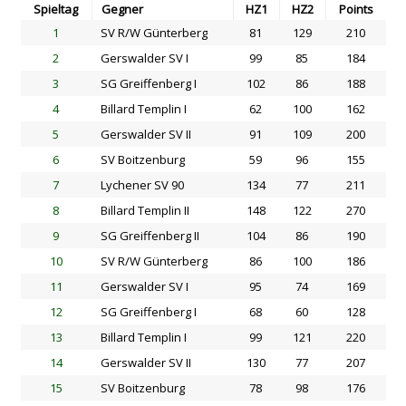
Spieltag
Gegner
HZ1
HZ2
Points
1
SV R/W Günterberg
81
129
210
2
Gerswalder SV I
99
85
184
3
SG Greiffenberg I
102
86
188
4
Billard Templin I
62
100
162
5
Gerswalder SV II
91
109
200
6
SV Boitzenburg
59
96
155
7
Lychener SV 90
134
77
211
8
Billard Templin II
148
122
270
9
SG Greiffenberg II
104
86
190
10
SV R/W Günterberg
86
100
186
11
Gerswalder SV I
95
74
169
12
SG Greiffenberg I
68
60
128
13
Billard Templin I
99
121
220
14
Gerswalder SV II
130
77
207
15
SV Boitzenburg
78
98
176