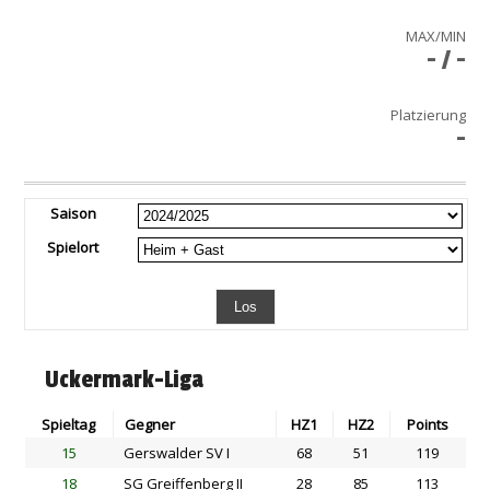
MAX/MIN
- / -
Platzierung
-
Saison
Spielort
Uckermark-Liga
Spieltag
Gegner
HZ1
HZ2
Points
15
Gerswalder SV I
68
51
119
18
SG Greiffenberg II
28
85
113