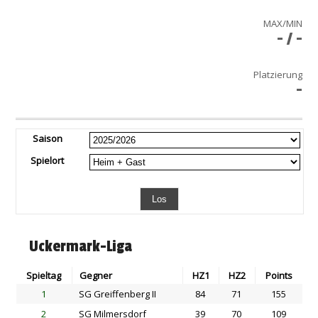
MAX/MIN
- / -
Platzierung
-
Saison
Spielort
Uckermark-Liga
Spieltag
Gegner
HZ1
HZ2
Points
1
SG Greiffenberg II
84
71
155
2
SG Milmersdorf
39
70
109