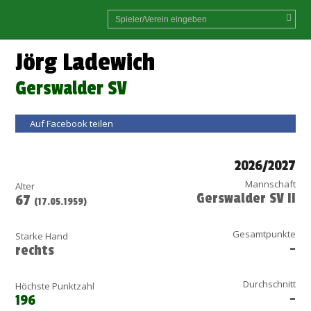
Jörg Ladewich
Gerswalder SV
Auf Facebook teilen
2026/2027
Mannschaft
Alter
Gerswalder SV II
67
(17.05.1959)
Gesamtpunkte
Starke Hand
-
rechts
Durchschnitt
Höchste Punktzahl
-
196